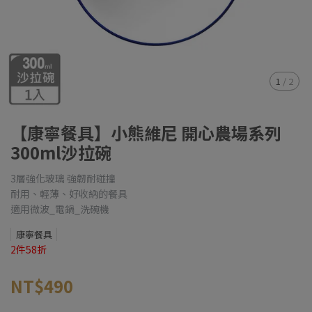
1
/
2
【康寧餐具】小熊維尼 開心農場系列
300ml沙拉碗
3層強化玻璃 強韌耐碰撞
耐用、輕薄、好收納的餐具
適用微波_電鍋_洗碗機
康寧餐具
2件58折
NT$490