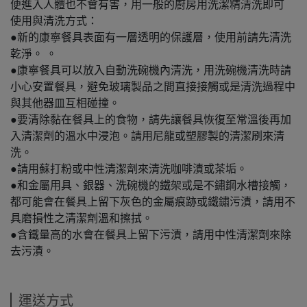
便進入人體也不會有害，用一般的廚房用洗潔精清洗即可
使用與清洗方式：
●新的康寧餐具表面有一層透明的保護層，使用前請先清洗
乾淨。 。
●康寧餐具可以放入自動洗碗機內清洗，用洗碗機清洗時請
小心安置餐具，避免玻璃製品之間直接接觸或是清洗過程中
與其他器皿互相碰撞。
●要清除黏在餐具上的食物，請先讓餐具恢復至常溫後再加
入清潔劑的溫水中浸泡。請用尼龍或塑膠製的清潔刷來清
洗。
●請用蘇打粉或中性清潔劑來清洗咖啡漬或茶垢。
●和金屬用具、銀器、洗碗機的鐵架或是不鏽鋼水槽接觸，
都可能會在餐具上留下灰色的金屬痕跡或鐵鏽污漬，請用不
具磨損性之清潔劑溫和擦拭。
●含鐵量高的水會在餐具上留下污漬，請用中性清潔劑來除
去污漬。
運送方式