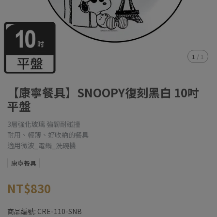
1
/
1
【康寧餐具】SNOOPY復刻黑白 10吋
平盤
3層強化玻璃 強韌耐碰撞
耐用、輕薄、好收納的餐具
適用微波_電鍋_洗碗機
康寧餐具
NT$830
商品編號:
CRE-110-SNB