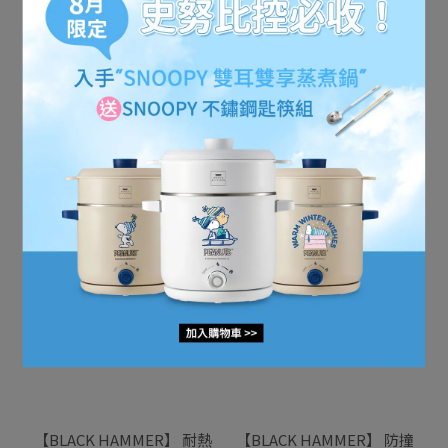
【BLACK HAMMER】 晶透
【BLACK HAMMER】 雙層
耐熱玻璃水瓶1750ml
耐熱玻璃杯360ml（兩入
組）
NT$199
NT$580
NT$490
NT$900
已售完
加入購物車
【BLACK HAMMER】 耐熱
【BLACK HAMMER】 防撞