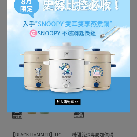
【BLACK HAMMER】
【BLACK HAMMER】
TRITAN 大容量彈蓋運動瓶
ECOZEN隨行吸管搖搖杯
1970ml
850ml-(附吸管+攪拌球)運
NT$295
NT$880
NT$329
NT$500
動水壺/乳清蛋白
加入購物車
加入購物車
【BLACK HAMMER】HO
糖甜雙姝專屬加價購