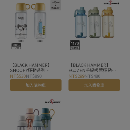
【BLACK HAMMER】
【BLACK HAMMER】
SNOOPY運動系列
ECOZEN手提吸管運動瓶
TRITAN 輕飲雙享杯
1170ml(附吸管)
NT$530
NT$890
NT$299
NT$480
800ML-舉重款
加入購物車
加入購物車