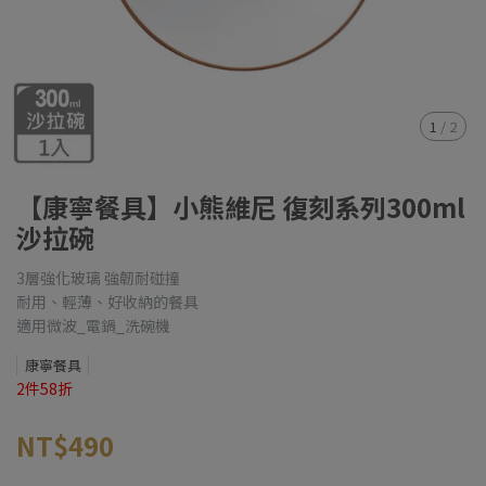
1
/
2
【康寧餐具】小熊維尼 復刻系列300ml
沙拉碗
3層強化玻璃 強韌耐碰撞
耐用、輕薄、好收納的餐具
適用微波_電鍋_洗碗機
康寧餐具
2件58折
NT$490