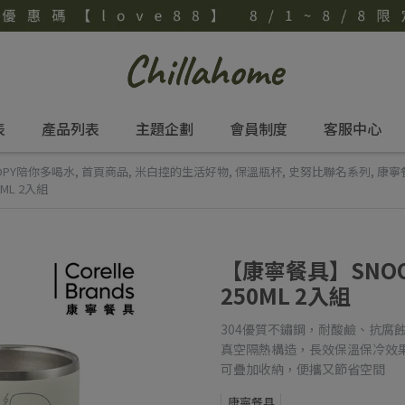
表
產品列表
主題企劃
會員制度
客服中心
OPY陪你多喝水
,
首頁商品
,
米白控的生活好物
,
保溫瓶杯
,
史努比聯名系列
,
康寧
L 2入組
【康寧餐具】SNO
250ML 2入組
304優質不鏽鋼，耐酸鹼、抗腐
真空隔熱構造，長效保溫保冷效
可疊加收納，便攜又節省空間
康寧餐具