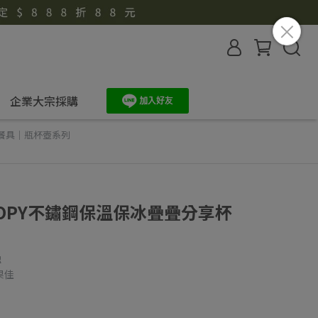
企業大宗採購
餐具｜瓶杯壺系列
OPY不鏽鋼保溫保冰疊疊分享杯
蝕
果佳