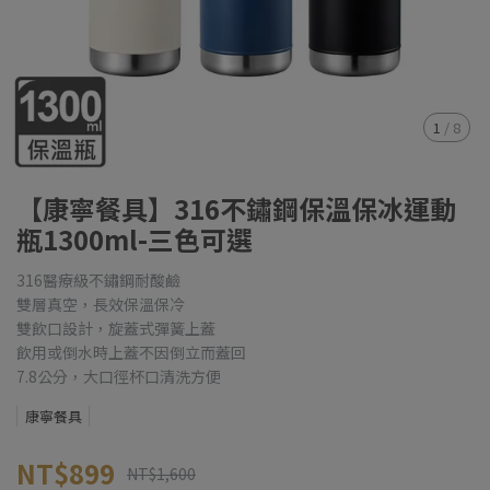
1
/
8
【康寧餐具】316不鏽鋼保溫保冰運動
瓶1300ml-三色可選
316醫療級不鏽鋼耐酸鹼
雙層真空，長效保溫保冷
雙飲口設計，旋蓋式彈簧上蓋
飲用或倒水時上蓋不因倒立而蓋回
7.8公分，大口徑杯口清洗方便
康寧餐具
NT$899
NT$1,600