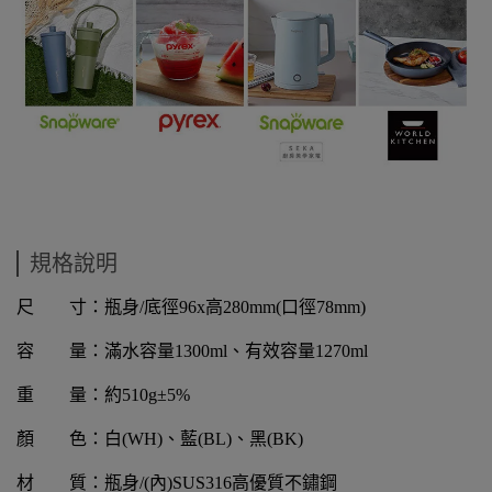
規格說明
尺 寸：瓶身
/
底徑
96x
高
280mm(
口徑
78mm)
容 量：滿水容量
1300ml
、有效容量
1270ml
重 量：約
510g±5%
顏 色：白
(WH)
、藍
(BL)
、黑
(BK)
材 質：瓶身
/(
內
)SUS316
高優質不鏽鋼