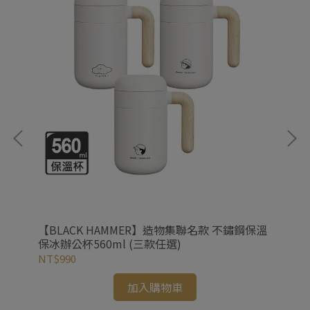
動瓶
【BLACK HAMMER】造物集聯名款 不鏽鋼保溫
【
保冰辦公杯560ml (三款任選)
保冰
NT$990
NT
加入購物車