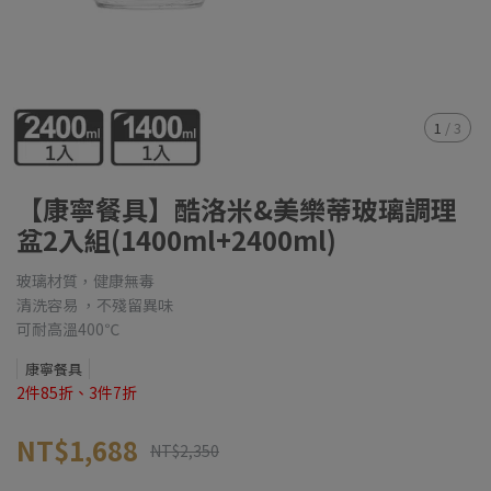
1
/
3
【康寧餐具】酷洛米&美樂蒂玻璃調理
盆2入組(1400ml+2400ml)
玻璃材質，健康無毒
清洗容易 ，不殘留異味
可耐高溫400℃
康寧餐具
2件85折、3件7折
NT$1,688
NT$2,350