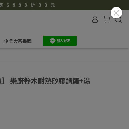
企業大宗採購
MER】 樂廚櫸木耐熱矽膠鍋鏟+湯