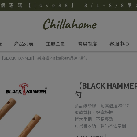
表
產品列表
主題企劃
會員制度
客服中心
【BLACK HAMMER】 樂廚櫸木耐熱矽膠鍋鏟+湯勺
【BLACK HAM
勺
食品級矽膠，耐高溫達200°C
柔軟質輕，好拿好握
櫸木手柄，不易導熱
可吊掛收納，輕巧不佔空間
Black Hammer