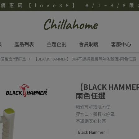
表
產品列表
主題企劃
會員制度
客服中心
餐盒/便當盒/保鮮盒
【BLACK HAMMER】 304不鏽鋼雙層隔熱泡麵碗-兩色任選
【BLACK HAMM
兩色任選
膠條可拆清洗方便
瀝水口、餐具收納區
不鏽鋼安心材質
Black Hammer