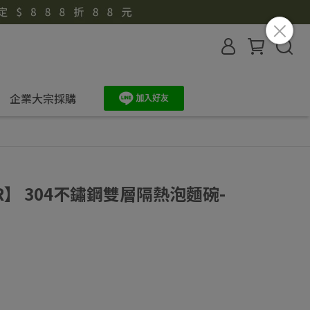
企業大宗採購
ER】 304不鏽鋼雙層隔熱泡麵碗-