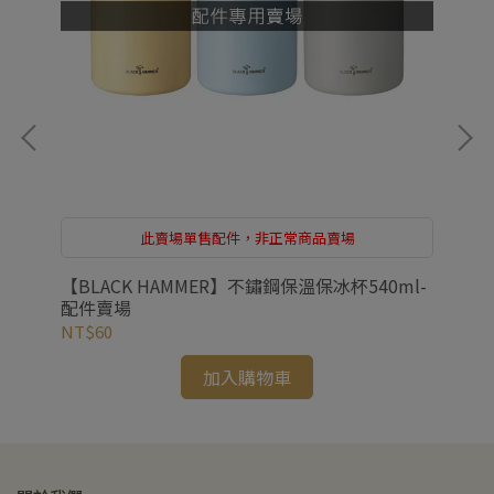
此賣場單售配件，非正常商品賣場
冰冰
【BLACK HAMMER】不鏽鋼保溫保冰杯540ml-
【
配件賣場
管杯
NT$60
NT
加入購物車