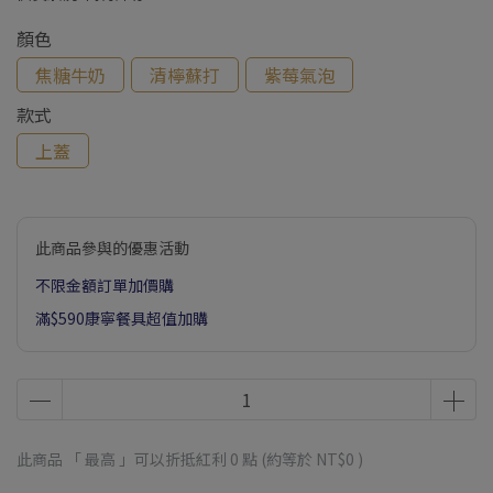
顏色
焦糖牛奶
清檸蘇打
紫莓氣泡
款式
上蓋
此商品參與的優惠活動
不限金額訂單加價購
滿$590康寧餐具超值加購
此商品 「 最高 」可以折抵紅利
0
點 (約等於
NT$0
)