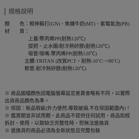
規格說明
顏 色：輕檸蘇打(GN)、焦糖牛奶(MT)、紫莓氣泡(PB)
材 質：
上蓋/聚丙烯PP(耐熱120℃)
提把、止水圈/耐冷熱矽膠(耐熱120℃)
吸管/吸嘴-聚丙烯PP(耐熱120℃)
主體-TRITAN (改質PCT，耐熱-10˚C~+90˚C)
軟管-耐冷熱矽膠(耐熱120℃)
※ 商品圖檔顏色因電腦螢幕設定差異會略有不同，以實際
出貨商品顏色為準。
※ 保固：新品瑕疵(外力使然,導致破損,不在保固範圍內)！
※ 鑑賞期並非試用期，此商品不提供任何試用，商品如經
拆封、使用，以致缺乏完整性時，恕無法退換貨
※ 退換貨的商品必須為全新狀態且完整包裝