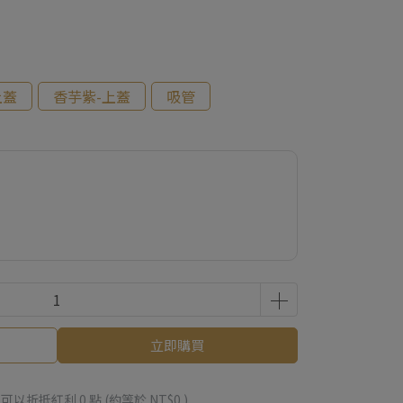
上蓋
香芋紫-上蓋
吸管
立即購買
 」可以折抵紅利
0
點 (約等於
NT$0
)