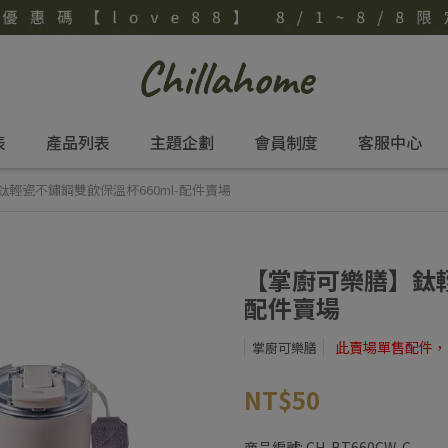
表
產品列表
主題企劃
會員制度
客服中心
輕瓷不鏽鋼雙飲保溫杯660ml-配件賣場
【掌廚可樂膳】鈦輕
配件賣場
此賣場單售配件，
掌廚可樂膳
NT$50
商品編號:
CH-BT660CW-C